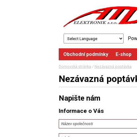
Pow
Obchodní podmínky
E-shop
Domovská stránka
/
Nezávazná poptávka
Nezávazná poptáv
Napište nám
Informace o Vás