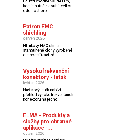
Použití vhodné všude tam,
kde je nutné skloubit velkou
odolnost pro...
Patron EMC
shielding
červen 2026
Hliníkový EMC stínící
stan
Stíněné clony vyrobené
dle specifikací zá...
Vysokofrekvenční
konektory - leták
květen 2026
Náš nový leták nabízí
přehled vysokofrekvenčních
konektorů na jedno...
ELMA - Produkty a
služby pro obranné
aplikace -...
duben 2026