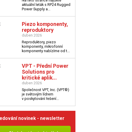
Na této stránce najdete
aktuální leták s
RP24 Rugged
Power Supply a...
Piezo komponenty,
reproduktory
duben 2026
Reproduktory, piezo
komponenty, mikrofonní
komponenty nabízíme od t...
VPT - Přední Power
Solutions pro
kritické aplik...
duben 2026
Společnost VPT, Inc. (VPT®)
je světovým lídrem
v poskytování řešení...
edování novinek - newsletter