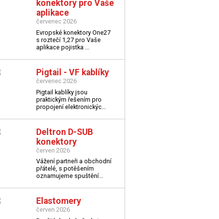
konektory pro Vaše
aplikace
červenec 2026
Evropské konektory One27
s roztečí 1,27 pro Vaše
aplikace
pojistka ...
Pigtail - VF kablíky
červenec 2026
Pigtail kablíky jsou
praktickým řešením pro
propojení elektronickýc...
Deltron D-SUB
konektory
červen 2026
Vážení partneři a obchodní
přátelé,
s potěšením
oznamujeme spuštění...
Elastomery
červen 2026