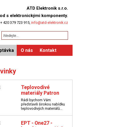
ATD Elektronik s.r.o.
od s elektronickými komponenty.
 + 420 379 723 915,
info@atd-elektronik.cz
ptávka
O nás
Kontakt
vinky
Teplovodivé
materiály Patron
Rádi bychom Vám
představili širokou nabídku
teplovodivých materiálů...
EPT - One27 -