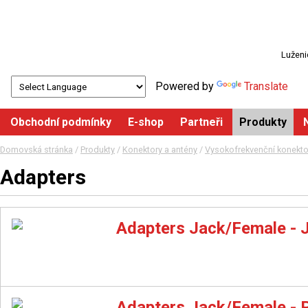
Luženi
Powered by
Translate
Obchodní podmínky
E-shop
Partneři
Produkty
Domovská stránka
/
Produkty
/
Konektory a antény
/
Vysokofrekvenční konektor
Adapters
Adapters Jack/Female - 
Adapters Jack/Female - 