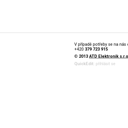
V případě potřeby se na nás 
+420
379 723 915
© 2013
ATD Elektronik s.r.o
QuickEdit:
přihlásit se