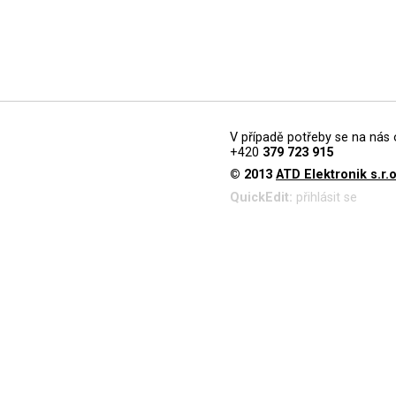
V případě potřeby se na nás 
+420
379 723 915
© 2013
ATD Elektronik s.r.o
QuickEdit:
přihlásit se