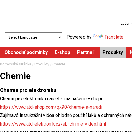
Luženi
Powered by
Translate
Obchodní podmínky
E-shop
Partneři
Produkty
Domovská stránka
/
Produkty
/
Chemie
Chemie
Chemie pro elektroniku
Chemii pro elektroniku najdete i na našem e-shopu:
https://www.atd-shop.com/qx90/chemie-a-naradi
Zajímavé instuktážní videa ohledně použití laků a ochranných nát
https://www.atd-elektronik.cz/ab-chimie-video.html