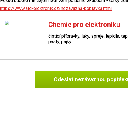
Pokud budete mít zájem rádi Vám pošleme zkušební vzorky zda
https://www.atd-elektronik.cz/nezavazna-poptavka.html
Chemie pro elektroniku
čistící přípravky, laky, spreje, lepidla, te
pasty, pájky
Odeslat nezávaznou poptávk