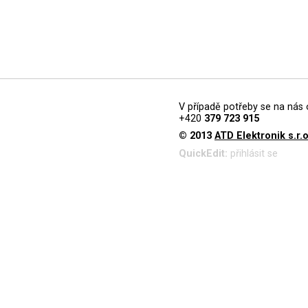
V případě potřeby se na nás 
+420
379 723 915
© 2013
ATD Elektronik s.r.o
QuickEdit:
přihlásit se