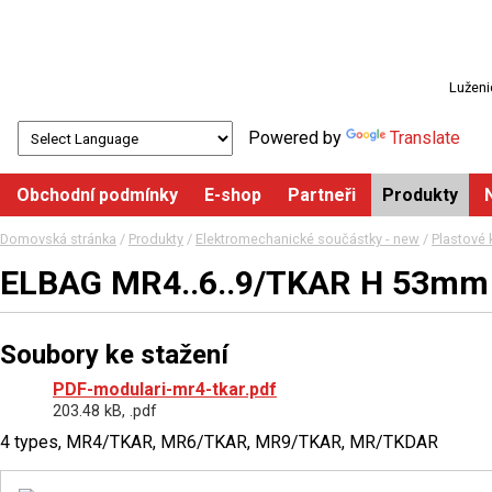
Luženi
Powered by
Translate
Obchodní podmínky
E-shop
Partneři
Produkty
Domovská stránka
/
Produkty
/
Elektromechanické součástky - new
/
Plastové 
ELBAG MR4..6..9/TKAR H 53mm
Soubory ke stažení
PDF-modulari-mr4-tkar.pdf
203.48 kB, .pdf
4 types, MR4/TKAR, MR6/TKAR, MR9/TKAR, MR/TKDAR