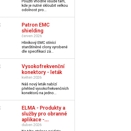
Použití vhodné všude tam,
kde je nutné skloubit velkou
odolnost pro...
Patron EMC
shielding
červen 2026
Hliníkový EMC stínící
stan
Stíněné clony vyrobené
dle specifikací zá...
Vysokofrekvenční
konektory - leták
květen 2026
Náš nový leták nabízí
přehled vysokofrekvenčních
konektorů na jedno...
ELMA - Produkty a
služby pro obranné
aplikace -...
duben 2026