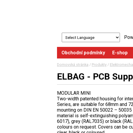
Pow
Obchodní podmínky
E-shop
Domovská stránka
/
Produkty
/
Elektromecha
ELBAG - PCB Supp
MODULAR MINI
Two-width patented housing for inter
Series, are suitable for 68mm and 7
mounting on DIN EN 50022 – 50035 r
material is self-extinguishing polya
6017), grey (RAL7035) or black (RAL
colours on request. Covers can be 
clear, black or coloured.