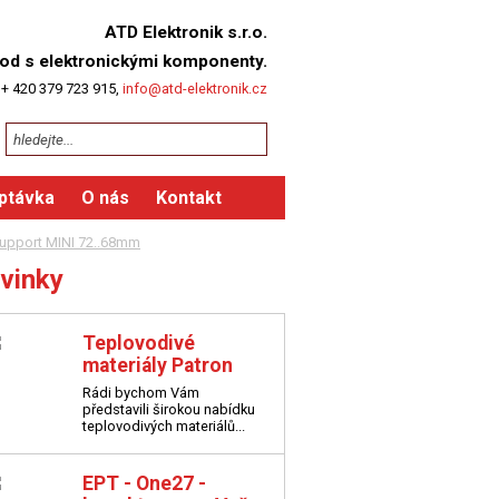
ATD Elektronik s.r.o.
od s elektronickými komponenty.
 + 420 379 723 915,
info@atd-elektronik.cz
ptávka
O nás
Kontakt
upport MINI 72..68mm
vinky
Teplovodivé
materiály Patron
Rádi bychom Vám
představili širokou nabídku
teplovodivých materiálů...
EPT - One27 -