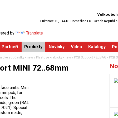
Velkoobch
Luženice 10, 344 01 Domažlice EU - Czech Republic
ered by
Translate
Partneři
Produkty
Novinky
Videa
Katalogy
Po
nické součástky - new
/
Plastové krabičky - new
/
PCB Support
/
ELBAG - PCB S
No
ort MINI 72..68mm
face units, Mini
2mm pcb, for
ails. The
mide, green (RAL
 7021). Special
custom made,