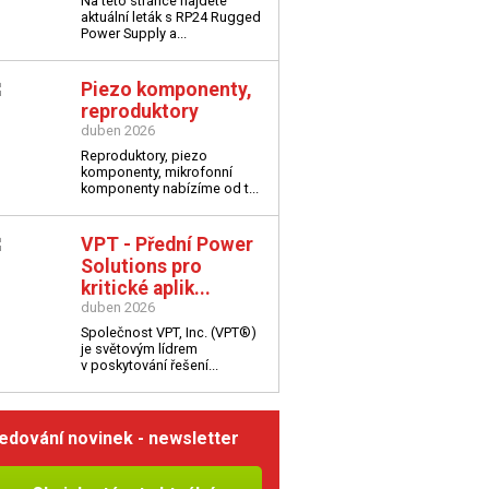
Na této stránce najdete
aktuální leták s
RP24 Rugged
Power Supply a...
Piezo komponenty,
reproduktory
duben 2026
Reproduktory, piezo
komponenty, mikrofonní
komponenty nabízíme od t...
VPT - Přední Power
Solutions pro
kritické aplik...
duben 2026
Společnost VPT, Inc. (VPT®)
je světovým lídrem
v poskytování řešení...
edování novinek - newsletter