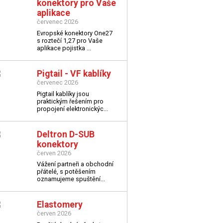
konektory pro Vaše
aplikace
červenec 2026
Evropské konektory One27
s roztečí 1,27 pro Vaše
aplikace
pojistka ...
Pigtail - VF kablíky
červenec 2026
Pigtail kablíky jsou
praktickým řešením pro
propojení elektronickýc...
Deltron D-SUB
konektory
červen 2026
Vážení partneři a obchodní
přátelé,
s potěšením
oznamujeme spuštění...
Elastomery
červen 2026