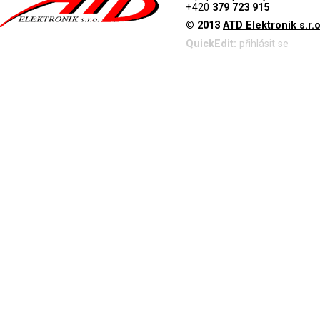
+420
379 723 915
© 2013
ATD Elektronik s.r.o
QuickEdit:
přihlásit se