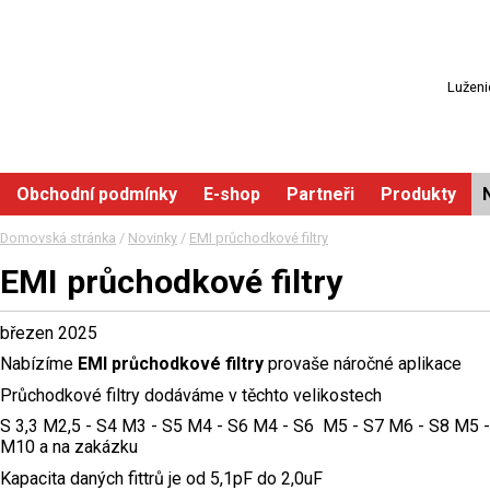
Luženi
Obchodní podmínky
E-shop
Partneři
Produkty
Domovská stránka
/
Novinky
/
EMI průchodkové filtry
EMI průchodkové filtry
březen 2025
Nabízíme
EMI průchodkové filtry
provaše náročné aplikace
Průchodkové filtry dodáváme v těchto velikostech
S 3,3 M2,5 - S4 M3 - S5 M4 - S6 M4 - S6 M5 - S7 M6 - S8 M5 
M10 a na zakázku
Kapacita daných fittrů je od 5,1pF do 2,0uF