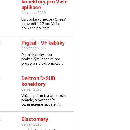
konektory pro Vaše
aplikace
červenec 2026
Evropské konektory One27
s roztečí 1,27 pro Vaše
aplikace
pojistka ...
Pigtail - VF kablíky
červenec 2026
Pigtail kablíky jsou
praktickým řešením pro
propojení elektronickýc...
Deltron D-SUB
konektory
červen 2026
Vážení partneři a obchodní
přátelé,
s potěšením
oznamujeme spuštění...
Elastomery
červen 2026