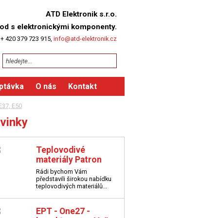
ATD Elektronik s.r.o.
od s elektronickými komponenty.
 + 420 379 723 915,
info@atd-elektronik.cz
ptávka
O nás
Kontakt
E37, E50
vinky
Teplovodivé
materiály Patron
Rádi bychom Vám
představili širokou nabídku
teplovodivých materiálů...
EPT - One27 -