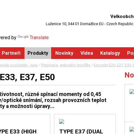
Velkoobch
Luženice 10, 344 01 Domažlice EU - Czech Republic
ered by
Translate
Partneři
Produkty
Novinky
Videa
Katalogy
Po
nické součástky - new
/
Přepínače, enkodéry, knoflíky
/
Encoder E20, E27, E33, 
No
E33, E37, E50
 životnost, různé spínací momenty od 0,45
/optické snímání, rozsah provozních teplot
ty a možnosti úpravy...
PE E33 (HIGH
TYPE E37 (DUAL