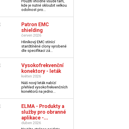
Použití vhodné všude tam,
kde je nutné skloubit velkou
odolnost pro...
Patron EMC
shielding
červen 2026
Hliníkový EMC stínící
stan
Stíněné clony vyrobené
dle specifikací zá...
Vysokofrekvenční
konektory - leták
květen 2026
Náš nový leták nabízí
přehled vysokofrekvenčních
konektorů na jedno...
ELMA - Produkty a
služby pro obranné
aplikace -...
duben 2026