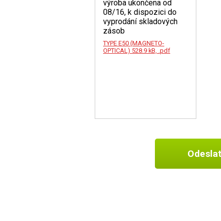
výroba ukončena od
08/16, k dispozici do
vyprodání skladových
zásob
TYPE E50 (MAGNETO-
OPTICAL)
528.9 kB, .pdf
Odesla