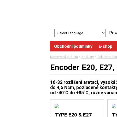
Pow
Obchodní podmínky
E-shop
Domovská stránka
/
Produkty
/
Elektromecha
Encoder E20, E27, 
16-32 rozlišení aretací, vysoká
do 4,5 Ncm, pozlacené kontakty
od -40°C do +85°C, různé varian
TYPE E20 & E27
TY