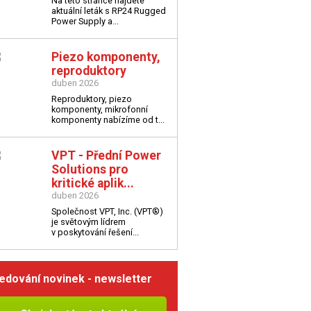
Na této stránce najdete
aktuální leták s
RP24 Rugged
Power Supply a...
Piezo komponenty,
reproduktory
duben 2026
Reproduktory, piezo
komponenty, mikrofonní
komponenty nabízíme od t...
VPT - Přední Power
Solutions pro
kritické aplik...
duben 2026
Společnost VPT, Inc. (VPT®)
je světovým lídrem
v poskytování řešení...
edování novinek - newsletter