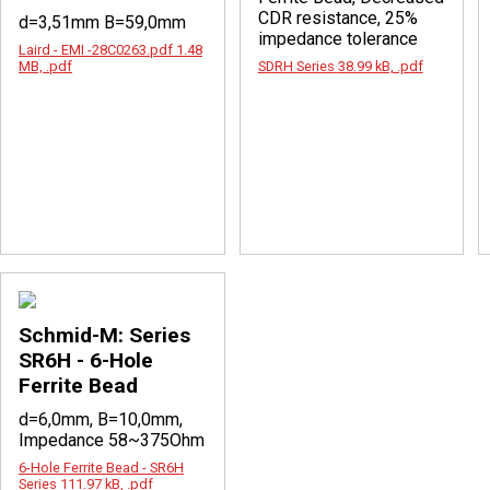
CDR resistance, 25%
d=3,51mm B=59,0mm
impedance tolerance
Laird - EMI -28C0263.pdf
1.48
MB, .pdf
SDRH Series
38.99 kB, .pdf
Schmid-M: Series
SR6H - 6-Hole
Ferrite Bead
d=6,0mm, B=10,0mm,
Impedance 58~375Ohm
6-Hole Ferrite Bead - SR6H
Series
111.97 kB, .pdf