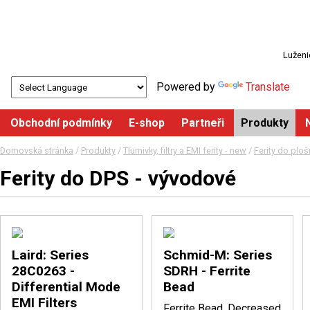
Luženi
Powered by
Translate
Obchodní podmínky
E-shop
Partneři
Produkty
Domovská stránka
/
Produkty
/
Tlumivky, filtry a EMI ferity - new
/
Ferity do plo
Ferity do DPS - vývodové
Laird: Series
Schmid-M: Series
28C0263 -
SDRH - Ferrite
Differential Mode
Bead
EMI Filters
Ferrite Bead, Decreased