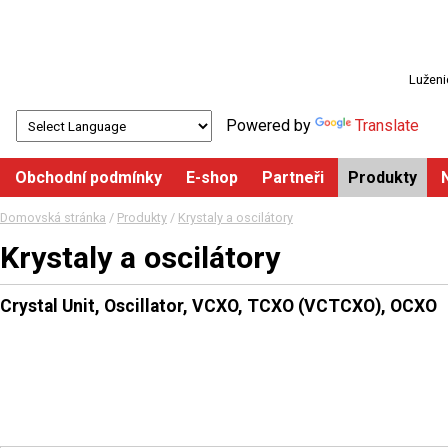
Luženi
Powered by
Translate
Obchodní podmínky
E-shop
Partneři
Produkty
Domovská stránka
/
Produkty
/
Krystaly a oscilátory
Krystaly a oscilátory
Crystal Unit, Oscillator, VCXO, TCXO (VCTCXO), OCXO