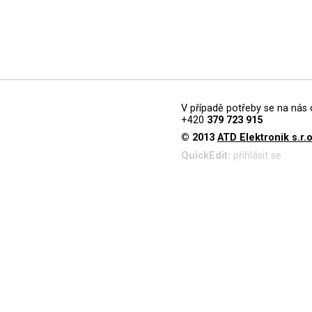
V případě potřeby se na nás 
+420
379 723 915
© 2013
ATD Elektronik s.r.o
QuickEdit:
přihlásit se