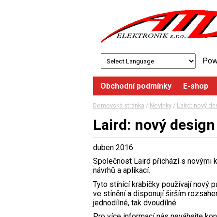
Pow
Obchodní podmínky
E-shop
Domovská stránka
/
Novinky
/
Laird: nový de
Laird: nový desig
duben 2016
Společnost Laird přichází s novými 
návrhů a aplikací.
Tyto stínící krabičky používají nový 
ve stínění a disponují širším rozsahe
jednodílné, tak dvoudílné.
Pro více informací nás neváhejte kon