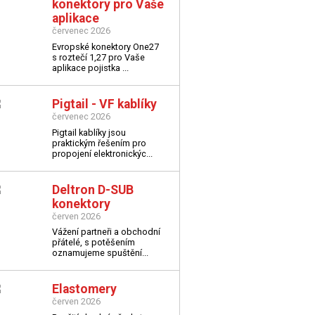
konektory pro Vaše
aplikace
červenec 2026
Evropské konektory One27
s roztečí 1,27 pro Vaše
aplikace
pojistka ...
Pigtail - VF kablíky
červenec 2026
Pigtail kablíky jsou
praktickým řešením pro
propojení elektronickýc...
Deltron D-SUB
konektory
červen 2026
Vážení partneři a obchodní
přátelé,
s potěšením
oznamujeme spuštění...
Elastomery
červen 2026