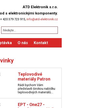
ATD Elektronik s.r.o.
od s elektronickými komponenty.
 + 420 379 723 915,
info@atd-elektronik.cz
ptávka
O nás
Kontakt
vinky
Teplovodivé
materiály Patron
Rádi bychom Vám
představili širokou nabídku
teplovodivých materiálů...
EPT - One27 -