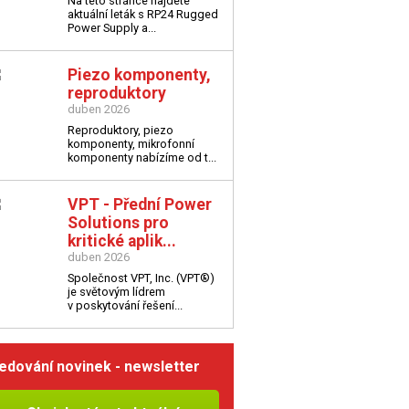
Na této stránce najdete
aktuální leták s
RP24 Rugged
Power Supply a...
Piezo komponenty,
reproduktory
duben 2026
Reproduktory, piezo
komponenty, mikrofonní
komponenty nabízíme od t...
VPT - Přední Power
Solutions pro
kritické aplik...
duben 2026
Společnost VPT, Inc. (VPT®)
je světovým lídrem
v poskytování řešení...
edování novinek - newsletter