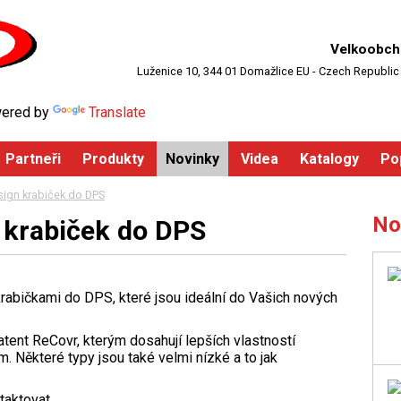
Velkoobch
Luženice 10, 344 01 Domažlice EU - Czech Republic
ered by
Translate
Partneři
Produkty
Novinky
Videa
Katalogy
Po
sign krabiček do DPS
No
n krabiček do DPS
krabičkami do DPS, které jsou ideální do Vašich nových
patent ReCovr, kterým dosahují lepších vlastností
m. Některé typy jsou také velmi nízké a to jak
taktovat.