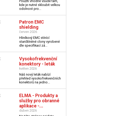
Použití vhodné všude tam,
kde je nutné skloubit velkou
odolnost pro...
Patron EMC
shielding
červen 2026
Hliníkový EMC stínící
stan
Stíněné clony vyrobené
dle specifikací zá...
Vysokofrekvenční
konektory - leták
květen 2026
Náš nový leták nabízí
přehled vysokofrekvenčních
konektorů na jedno...
ELMA - Produkty a
služby pro obranné
aplikace -...
duben 2026