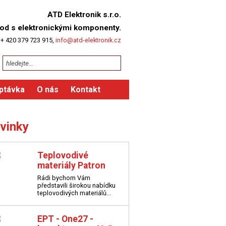
ATD Elektronik s.r.o.
od s elektronickými komponenty.
 + 420 379 723 915,
info@atd-elektronik.cz
ptávka
O nás
Kontakt
vinky
Teplovodivé
materiály Patron
Rádi bychom Vám
představili širokou nabídku
teplovodivých materiálů...
EPT - One27 -