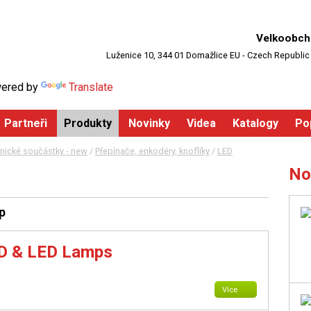
Velkoobch
Luženice 10, 344 01 Domažlice EU - Czech Republic
ered by
Translate
Partneři
Produkty
Novinky
Videa
Katalogy
Po
nické součástky - new
/
Přepínače, enkodéry, knoflíky
/
LED
No
p
ED & LED Lamps
Více