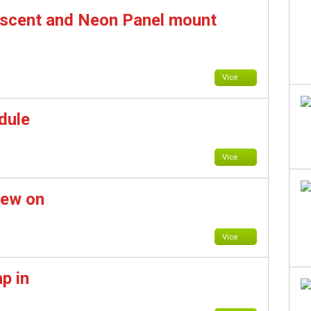
scent and Neon Panel mount
Více
dule
Více
rew on
Více
p in