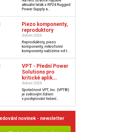
Na této stránce najdete
aktuální leták s
RP24 Rugged
Power Supply a...
Piezo komponenty,
reproduktory
duben 2026
Reproduktory, piezo
komponenty, mikrofonní
komponenty nabízíme od t...
VPT - Přední Power
Solutions pro
kritické aplik...
duben 2026
Společnost VPT, Inc. (VPT®)
je světovým lídrem
v poskytování řešení...
edování novinek - newsletter