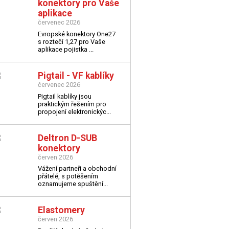
konektory pro Vaše
aplikace
červenec 2026
Evropské konektory One27
s roztečí 1,27 pro Vaše
aplikace
pojistka ...
Pigtail - VF kablíky
červenec 2026
Pigtail kablíky jsou
praktickým řešením pro
propojení elektronickýc...
Deltron D-SUB
konektory
červen 2026
Vážení partneři a obchodní
přátelé,
s potěšením
oznamujeme spuštění...
Elastomery
červen 2026