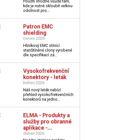
Použití vhodné všude tam,
kde je nutné skloubit velkou
odolnost pro...
Patron EMC
shielding
červen 2026
Hliníkový EMC stínící
stan
Stíněné clony vyrobené
dle specifikací zá...
Vysokofrekvenční
konektory - leták
květen 2026
Náš nový leták nabízí
přehled vysokofrekvenčních
konektorů na jedno...
ELMA - Produkty a
služby pro obranné
aplikace -...
duben 2026