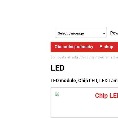
Pow
Obchodní podmínky
E-shop
Domovská stránka
/
Produkty
/
Elektromecha
LED
LED module, Chip LED, LED Lam
Chip L