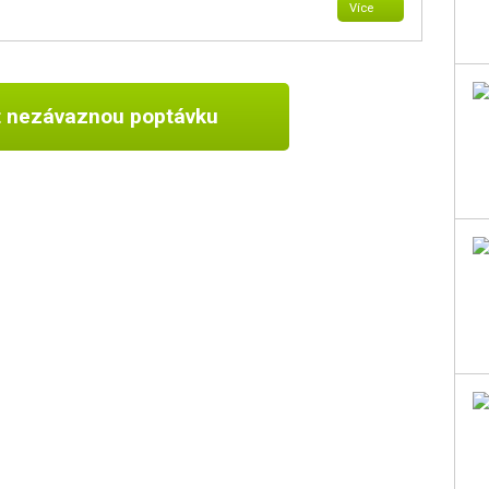
Více
t nezávaznou poptávku