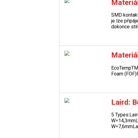
Materiá
SMD kontakt
je lze připá
dokonce stín
Materiá
EcoTempTM 
Foam (FOF)
Laird: B
5 Types:
Lai
W=14,3mm
W=7,6mm
L