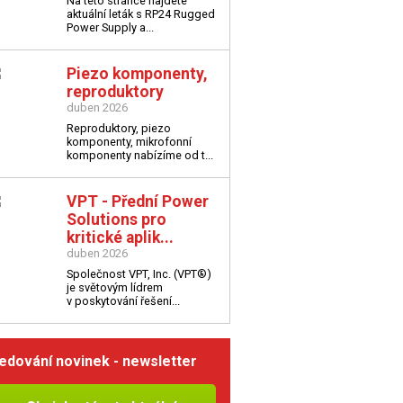
Na této stránce najdete
aktuální leták s
RP24 Rugged
Power Supply a...
Piezo komponenty,
reproduktory
duben 2026
Reproduktory, piezo
komponenty, mikrofonní
komponenty nabízíme od t...
VPT - Přední Power
Solutions pro
kritické aplik...
duben 2026
Společnost VPT, Inc. (VPT®)
je světovým lídrem
v poskytování řešení...
edování novinek - newsletter