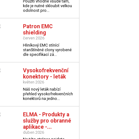
Použití vhodné všude tam,
kde je nutné skloubit velkou
odolnost pro...
Patron EMC
shielding
červen 2026
Hliníkový EMC stínící
stan
Stíněné clony vyrobené
dle specifikací zá...
Vysokofrekvenční
konektory - leták
květen 2026
Náš nový leták nabízí
přehled vysokofrekvenčních
konektorů na jedno...
ELMA - Produkty a
služby pro obranné
aplikace -...
duben 2026