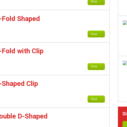
Více
C-Fold Shaped
Více
-Fold with Clip
Více
D-Shaped Clip
Více
Sl
Double D-Shaped