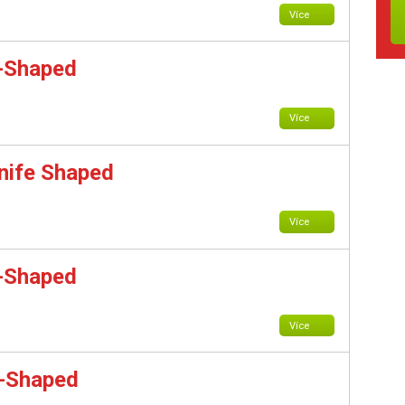
Více
J-Shaped
Více
Knife Shaped
Více
L-Shaped
Více
P-Shaped