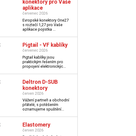
konektory pro Vaše
aplikace
červenec 2026
Evropské konektory One27
s roztečí 1,27 pro Vaše
aplikace
pojistka ...
Pigtail - VF kablíky
červenec 2026
Pigtail kablíky jsou
praktickým řešením pro
propojení elektronickýc...
Deltron D-SUB
konektory
červen 2026
Vážení partneři a obchodní
přátelé,
s potěšením
oznamujeme spuštění...
Elastomery
červen 2026