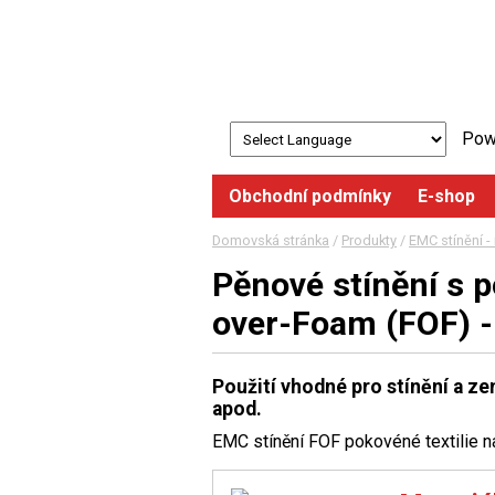
Pow
Obchodní podmínky
E-shop
Domovská stránka
/
Produkty
/
EMC stínění -
Pěnové stínění s po
over-Foam (FOF) 
Použití vhodné pro stínění a z
apod.
EMC stínění FOF pokovéné textilie 