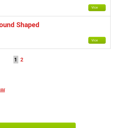
Více
Round Shaped
Více
1
2
lií