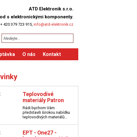
ATD Elektronik s.r.o.
od s elektronickými komponenty.
 + 420 379 723 915,
info@atd-elektronik.cz
ptávka
O nás
Kontakt
vinky
Teplovodivé
materiály Patron
Rádi bychom Vám
představili širokou nabídku
teplovodivých materiálů...
EPT - One27 -