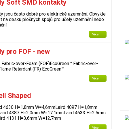
ly Soft SMD kontakty
y jsou často dobré pro elektrické uzemnění. Obvykle
jet na desku plošných spojů pro účely uzemnění nebo
ění.
Více
ly pro FOF - new
Fabric-over-Foam (FOF)
EcoGreen™ Fabric-over-
Flame Retardant (FR) EcoGreen™
Více
ell Shaped
rd 4630 H=1,8mm W=4,6mm
Laird 4097 H=1,8mm
Larid 4387 H=2,0mm W=17,1mm
Laird 4633 H=2,5mm
aird 4131 H=3,6mm W=12,7mm
Více