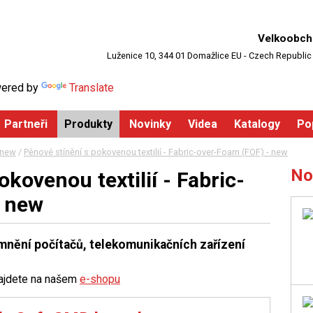
Velkoobch
Luženice 10, 344 01 Domažlice EU - Czech Republic
ered by
Translate
Partneři
Produkty
Novinky
Videa
Katalogy
Po
 new
/
Pěnové stínění s pokovenou textilií - Fabric-over-Foam (FOF) - new
No
kovenou textilií - Fabric-
- new
emnění počítačů, telekomunikačních zařízení
najdete na našem
e-shopu