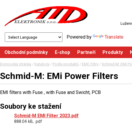
Luženi
Powered by
Translate
Obchodní podmínky
E-shop
Partneři
Produkty
Domovská stránka
/
Katalogy
/
Podle produktů
/
EMC Filtry
/
Schmid-M: EMi Pow
Schmid-M: EMi Power Filters
EMI filters with Fuse , with Fuse and Swicht, PCB
Soubory ke stažení
Schmid-M EMI Filter 2023.pdf
888.04 kB, .pdf