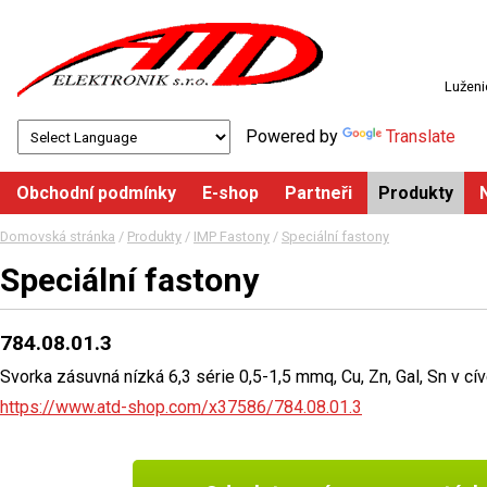
Luženi
Powered by
Translate
Obchodní podmínky
E-shop
Partneři
Produkty
Domovská stránka
/
Produkty
/
IMP Fastony
/
Speciální fastony
Speciální fastony
784.08.01.3
Svorka zásuvná nízká 6,3 série 0,5-1,5 mmq, Cu, Zn, Gal, Sn v cí
https://www.atd-shop.com/x37586/784.08.01.3