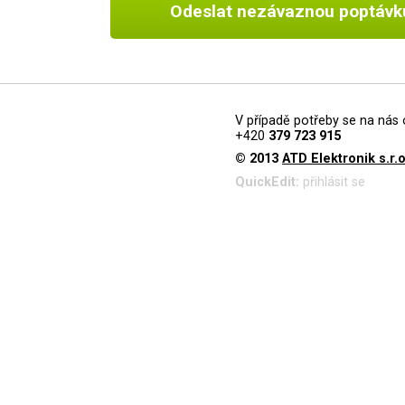
Odeslat nezávaznou poptávk
V případě potřeby se na nás 
+420
379 723 915
© 2013
ATD Elektronik s.r.o
QuickEdit:
přihlásit se