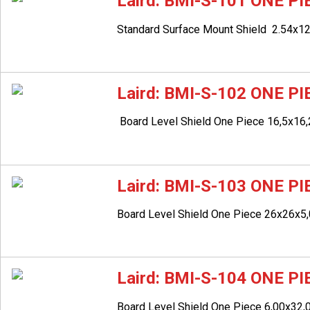
Laird: BMI-S-101 ONE P
Standard Surface Mount Shield
2.54x1
Laird: BMI-S-102 ONE P
Board Level Shield One Piece 16,5x1
Laird: BMI-S-103 ONE P
Board Level Shield One Piece 26x26x
Laird: BMI-S-104 ONE P
Board Level Shield One Piece 6,00x3