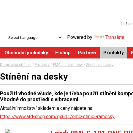
Luženi
Powered by
Translate
Obchodní podmínky
E-shop
Partneři
Produkty
Domovská stránka
/
Produkty
/
EMC stínění - new
/
Stínění na desky
Stínění na desky
Použití vhodné všude, kde je třeba použít stínění komp
Vhodné do prostředí s vibracemi.
Aktuální množství skladem a ceny najdete na:
https://www.atd-shop.com/qx611/emc-stinici-ramecky