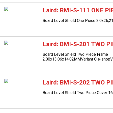
Laird: BMI-S-111 ONE P
Board Level Shield One Piece 2,0x26,
Laird: BMI-S-201 TWO P
Board Level Shield Two Piece Frame
2.00x13.06x14.02MM
Variant C
e-shop
V
Laird: BMI-S-202 TWO P
Board Level Shield Two Piece Cover 1