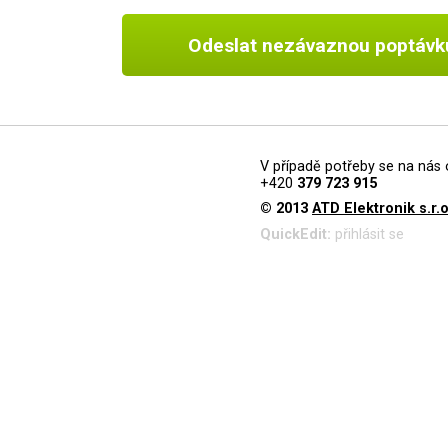
Odeslat nezávaznou poptávk
V případě potřeby se na nás 
+420
379 723 915
© 2013
ATD Elektronik s.r.o
QuickEdit:
přihlásit se