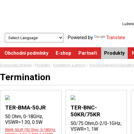
Luženi
Powered by
Translate
Obchodní podmínky
E-shop
Partneři
Produkty
Domovská stránka
/
Produkty
/
Konektory a antény
/
Vysokofrekvenční konektor
Termination
TER-BMA-50JR
TER-BNC-
50KR/75KR
50 Ohm, 0-18GHz,
VSWR=1.30, 0.5W
50/75 Ohm,0-2/0-1GHz,
VSWR=1, 1W
BMA-50JR (50 Ohm, 0-18GHz,