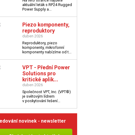
Na této stránce najdete
aktuální leták s
RP24 Rugged
Power Supply a...
Piezo komponenty,
reproduktory
duben 2026
Reproduktory, piezo
komponenty, mikrofonní
komponenty nabízíme od t...
VPT - Přední Power
Solutions pro
kritické aplik...
duben 2026
Společnost VPT, Inc. (VPT®)
je světovým lídrem
v poskytování řešení...
edování novinek - newsletter