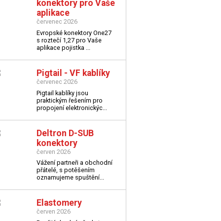
konektory pro Vaše
aplikace
červenec 2026
Evropské konektory One27
s roztečí 1,27 pro Vaše
aplikace
pojistka ...
Pigtail - VF kablíky
červenec 2026
Pigtail kablíky jsou
praktickým řešením pro
propojení elektronickýc...
Deltron D-SUB
konektory
červen 2026
Vážení partneři a obchodní
přátelé,
s potěšením
oznamujeme spuštění...
Elastomery
červen 2026