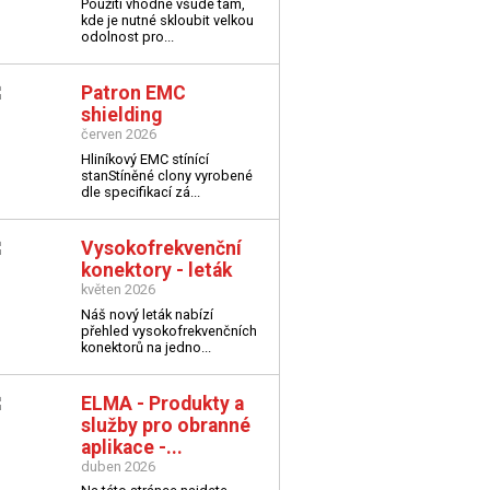
Použití vhodné všude tam,
kde je nutné skloubit velkou
odolnost pro...
Patron EMC
shielding
červen 2026
Hliníkový EMC stínící
stan
Stíněné clony vyrobené
dle specifikací zá...
Vysokofrekvenční
konektory - leták
květen 2026
Náš nový leták nabízí
přehled vysokofrekvenčních
konektorů na jedno...
ELMA - Produkty a
služby pro obranné
aplikace -...
duben 2026