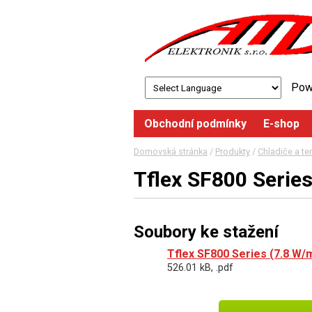
Pow
Obchodní podmínky
E-shop
Domovská stránka
/
Produkty
/
Chladiče a te
Tflex SF800 Serie
Soubory ke stažení
Tflex SF800 Series (7.8 W/
526.01 kB, .pdf