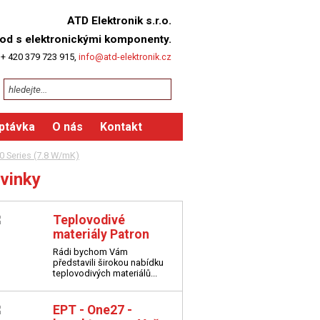
ATD Elektronik s.r.o.
od s elektronickými komponenty.
 + 420 379 723 915,
info@atd-elektronik.cz
ptávka
O nás
Kontakt
0 Series (7.8 W/mK)
vinky
Teplovodivé
materiály Patron
Rádi bychom Vám
představili širokou nabídku
teplovodivých materiálů...
EPT - One27 -