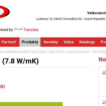
Velkoobch
Luženice 10, 344 01 Domažlice EU - Czech Republic
ered by
Translate
Partneři
Produkty
Novinky
Videa
Katalogy
Po
rmo-elektrické moduly
/
Gap Fillers
/
Gap Fillers - Legacy Products
/
Tflex SF80
No
s (7.8 W/mK)
mK)