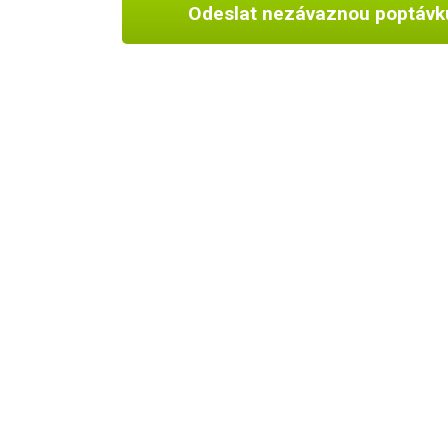
Odeslat nezávaznou poptávk