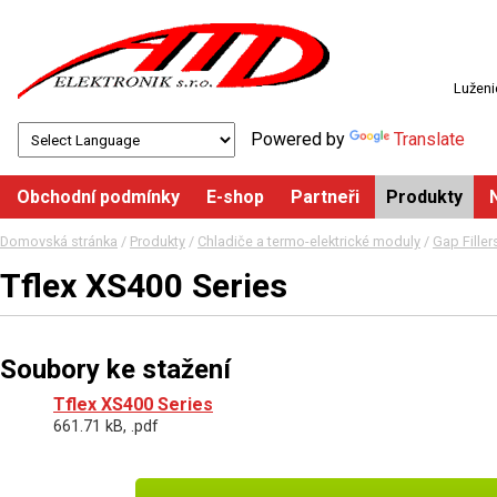
Luženi
Powered by
Translate
Obchodní podmínky
E-shop
Partneři
Produkty
Domovská stránka
/
Produkty
/
Chladiče a termo-elektrické moduly
/
Gap Fille
Tflex XS400 Series
Soubory ke stažení
Tflex XS400 Series
661.71 kB, .pdf