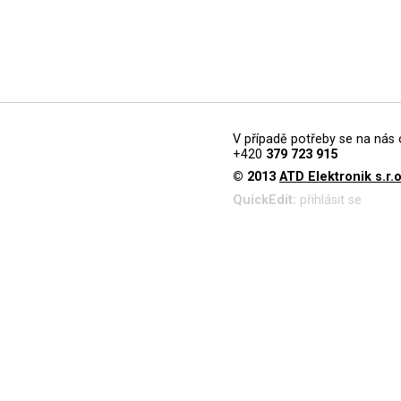
V případě potřeby se na nás 
+420
379 723 915
© 2013
ATD Elektronik s.r.o
QuickEdit:
přihlásit se