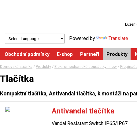
Luženi
Powered by
Translate
Obchodní podmínky
E-shop
Partneři
Produkty
Domovská stránka
/
Produkty
/
Elektromechanické součástky - new
/
Přepínače
Tlačítka
Kompaktní tlačítka, Antivandal tlačítka, k montáži na pa
Antivandal tlačítka
Vandal Resistant Switch IP65/IP67