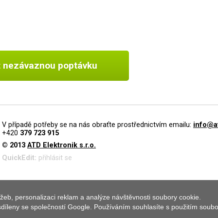
t nezávaznou poptávku
V případě potřeby se na nás obraťte prostřednictvím emailu:
info@a
+420
379 723 915
© 2013
ATD Elektronik s.r.o.
QuickEdit:
přihlásit se
žeb, personalizaci reklam a analýze návštěvnosti soubory cookie.
 sdíleny se společností Google. Používáním souhlasíte s použitím soub