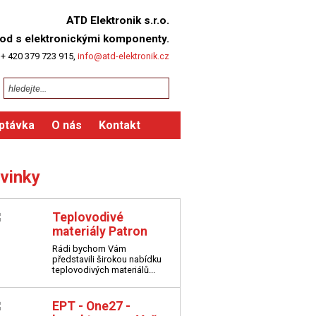
ATD Elektronik s.r.o.
od s elektronickými komponenty.
 + 420 379 723 915,
info@atd-elektronik.cz
ptávka
O nás
Kontakt
vinky
Teplovodivé
materiály Patron
Rádi bychom Vám
představili širokou nabídku
teplovodivých materiálů...
EPT - One27 -