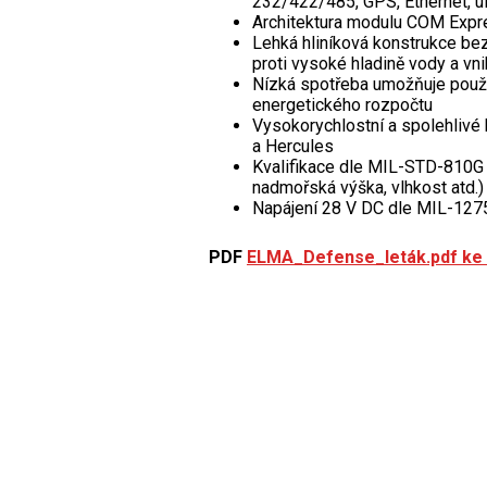
232/422/485, GPS, Ethernet, ú
Architektura modulu COM Expre
Lehká hliníková konstrukce bez
proti vysoké hladině vody a vni
Nízká spotřeba umožňuje použi
energetického rozpočtu
Vysokorychlostní a spolehliv
a Hercules
Kvalifikace dle MIL-STD-810G 
nadmořská výška, vlhkost atd.)
Napájení 28 V DC dle MIL-127
PDF
ELMA_Defense_leták.pdf ke 