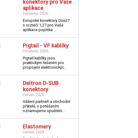
konektory pro Vaše
aplikace
červenec 2026
Evropské konektory One27
s roztečí 1,27 pro Vaše
aplikace
pojistka ...
Pigtail - VF kablíky
červenec 2026
Pigtail kablíky jsou
praktickým řešením pro
propojení elektronickýc...
Deltron D-SUB
konektory
červen 2026
Vážení partneři a obchodní
přátelé,
s potěšením
oznamujeme spuštění...
Elastomery
červen 2026