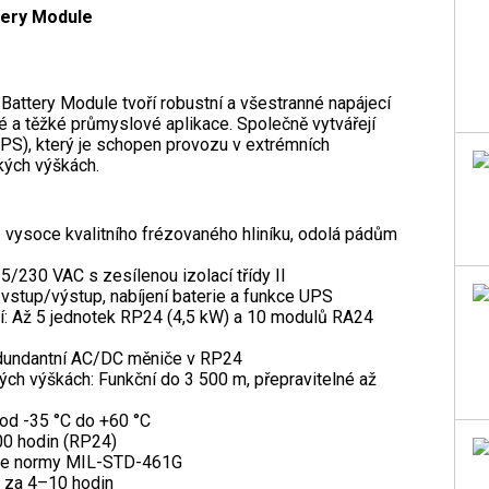
tery Module
ttery Module tvoří robustní a všestranné napájecí
é a těžké průmyslové aplikace. Společně vytvářejí
PS), který je schopen provozu v extrémních
ých výškách.
 vysoce kvalitního frézovaného hliníku, odolá pádům
5/230 VAC s zesílenou izolací třídy II
vstup/výstup, nabíjení baterie a funkce UPS
ní: Až 5 jednotek RP24 (4,5 kW) a 10 modulů RA24
redundantní AC/DC měniče v RP24
h výškách: Funkční do 3 500 m, přepravitelné až
 od -35 °C do +60 °C
00 hodin (RP24)
uje normy MIL-STD-461G
e za 4–10 hodin