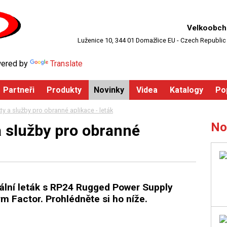
Velkoobch
Luženice 10, 344 01 Domažlice EU - Czech Republic
ered by
Translate
Partneři
Produkty
Novinky
Videa
Katalogy
Po
y a služby pro obranné aplikace - leták
No
 služby pro obranné
ální leták s
RP24 Rugged Power Supply
rm Factor
. Prohlédněte si ho níže.