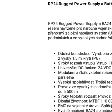
RP24 Rugged Power Supply a Bat
RP24 Rugged Power Supply a RA24 Ba
řešení navržené pro náročné vojensk
přenosný záložní napájecí systém (U
podmínkách a ve vysokých nadmořsk
Odolná konstrukce: Vyrobeno z
z výšky 1,5 m, krytí IP67
Široký rozsah vstupu: Vstup 11
Univerzální DC funkce: 24 VDC 
Modulární a škálovatelné řeše
paralelně
Vysoká spolehlivost: Trojitě 
Provoz ve vysokých nadmořskýc
do 5 500 m
Široký teplotní rozsah: Provoz
Dlouhá životnost: MTBF 110 0
EMC na vojenské úrovni: Splň
Rychlé nabíjení: RA24 se nabij