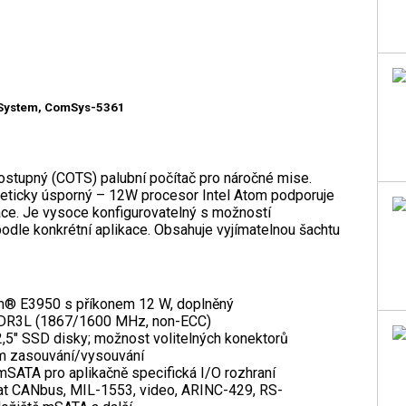
System, ComSys-5361
tupný (COTS) palubní počítač pro náročné mise.
eticky úsporný – 12W procesor Intel Atom podporuje
kace. Je vysoce konfigurovatelný s možností
odle konkrétní aplikace. Obsahuje vyjímatelnou šachtu
om® E3950 s příkonem 12 W, doplněný
DDR3L (1867/1600 MHz, non-ECC)
 2,5" SSD disky; možnost volitelných konektorů
ém zasouvání/vysouvání
 mSATA pro aplikačně specifická I/O rozhraní
at CANbus, MIL-1553, video, ARINC-429, RS-