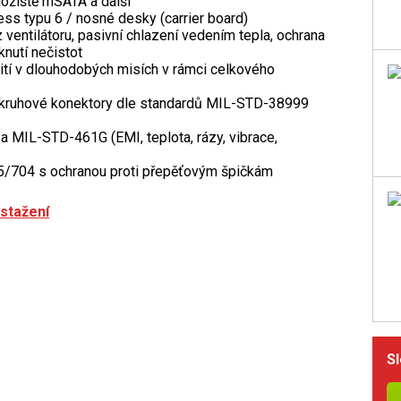
ložiště mSATA a další
ss typu 6 / nosné desky (carrier board)
 ventilátoru, pasivní chlazení vedením tepla, ochrana
knutí nečistot
tí v dlouhodobých misích v rámci celkového
é kruhové konektory dle standardů MIL-STD-38999
a MIL-STD-461G (EMI, teplota, rázy, vibrace,
5/704 s ochranou proti přepěťovým špičkám
stažení
Sl