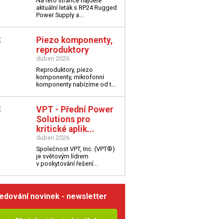
Na této stránce najdete
aktuální leták s
RP24 Rugged
Power Supply a...
Piezo komponenty,
reproduktory
duben 2026
Reproduktory, piezo
komponenty, mikrofonní
komponenty nabízíme od t...
VPT - Přední Power
Solutions pro
kritické aplik...
duben 2026
Společnost VPT, Inc. (VPT®)
je světovým lídrem
v poskytování řešení...
edování novinek - newsletter