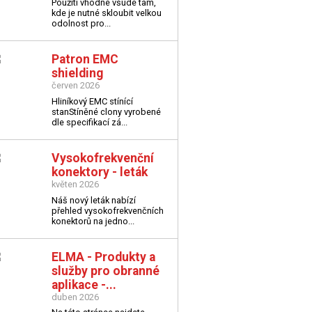
Použití vhodné všude tam,
kde je nutné skloubit velkou
odolnost pro...
Patron EMC
shielding
červen 2026
Hliníkový EMC stínící
stan
Stíněné clony vyrobené
dle specifikací zá...
Vysokofrekvenční
konektory - leták
květen 2026
Náš nový leták nabízí
přehled vysokofrekvenčních
konektorů na jedno...
ELMA - Produkty a
služby pro obranné
aplikace -...
duben 2026