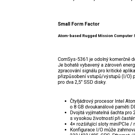
Small Form Factor
Atom-based Rugged Mission Computer 
ComSys-5361 je odolný komerčně dos
Je bohatě vybavený a zároveň energ
zpracování signálu pro kritické apli
přizpůsobení vstupů/výstupů (I/O) p
pro dva 2,5" SSD disky.
Čtyřjádrový procesor Intel At
o 8 GB dvoukanálové paměti 
Dvojitá vyjímatelná šachta pro
s vysokou životností při čast
4× rozšiřující sloty miniPCIe /
Konfigurace I/O může zahrnov