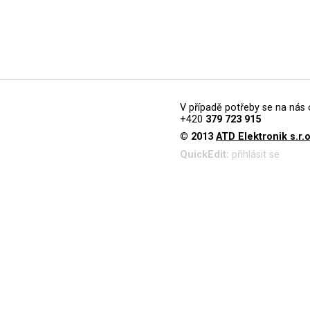
V případě potřeby se na nás 
+420
379 723 915
© 2013
ATD Elektronik s.r.o
QuickEdit:
přihlásit se