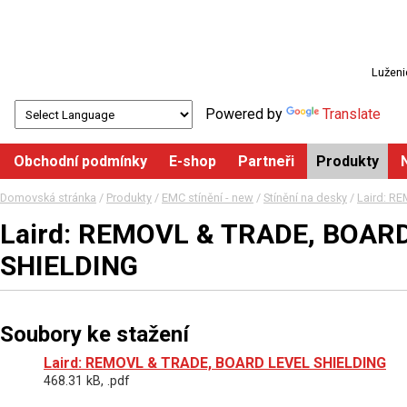
Luženi
Powered by
Translate
Obchodní podmínky
E-shop
Partneři
Produkty
Domovská stránka
/
Produkty
/
EMC stínění - new
/
Stínění na desky
/
Laird: R
Laird: REMOVL & TRADE, BOAR
SHIELDING
Soubory ke stažení
Laird: REMOVL & TRADE, BOARD LEVEL SHIELDING
468.31 kB, .pdf